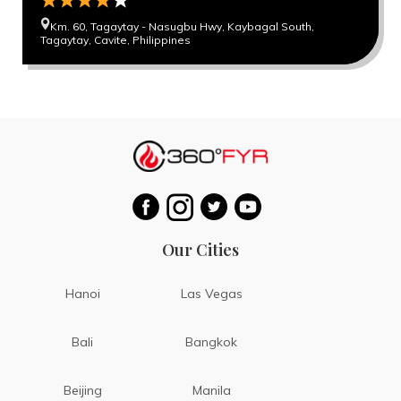
Km. 60, Tagaytay - Nasugbu Hwy, Kaybagal South,
Tagaytay, Cavite, Philippines
Our Cities
Hanoi
Las Vegas
Bali
Bangkok
Beijing
Manila